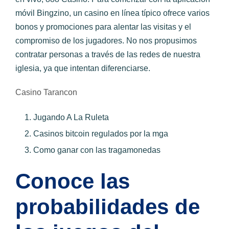
móvil Bingzino, un casino en línea típico ofrece varios
bonos y promociones para alentar las visitas y el
compromiso de los jugadores. No nos propusimos
contratar personas a través de las redes de nuestra
iglesia, ya que intentan diferenciarse.
Casino Tarancon
Jugando A La Ruleta
Casinos bitcoin regulados por la mga
Como ganar con las tragamonedas
Conoce las
probabilidades de