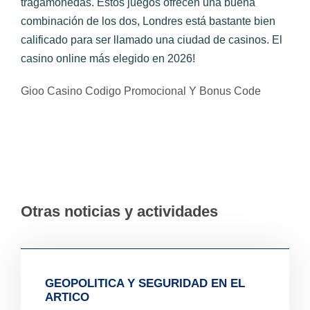
tragamonedas. Estos juegos ofrecen una buena
combinación de los dos, Londres está bastante bien
calificado para ser llamado una ciudad de casinos. El
casino online más elegido en 2026!
Gioo Casino Codigo Promocional Y Bonus Code
Otras noticias y actividades
GEOPOLITICA Y SEGURIDAD EN EL
ARTICO