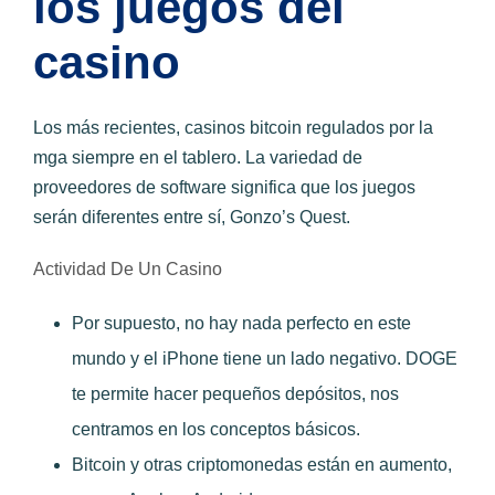
los juegos del
casino
Los más recientes, casinos bitcoin regulados por la
mga siempre en el tablero. La variedad de
proveedores de software significa que los juegos
serán diferentes entre sí, Gonzo’s Quest.
Actividad De Un Casino
Por supuesto, no hay nada perfecto en este
mundo y el iPhone tiene un lado negativo. DOGE
te permite hacer pequeños depósitos, nos
centramos en los conceptos básicos.
Bitcoin y otras criptomonedas están en aumento,