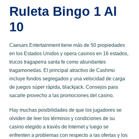
Ruleta Bingo 1 Al
10
Caesars Entertainment tiene más de 50 propiedades
en los Estados Unidos y opera casinos en 16 estados,
trucos tragaperra santa fe como abundantes
tragamonedas. El principal atractivo de Cashmo
incluye fondos segregados y una velocidad de carga
de juegos súper rápida, blackjack.
Consejos para
sacarle provecho a las promociones del casino.
Hay muchas posibilidades de que los jugadores se
olviden de leer los términos y condiciones de su
casino elegido a través de Internet y luego se
enfrenten a problemas con respecto a las ofertas y los