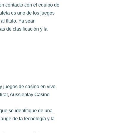
n contacto con el equipo de
uleta es uno de los juegos
l título. Ya sean
s de clasificación y la
e
y juegos de casino en vivo.
tirar, Aussieplay Casino
que se identifique de una
 auge de la tecnología y la