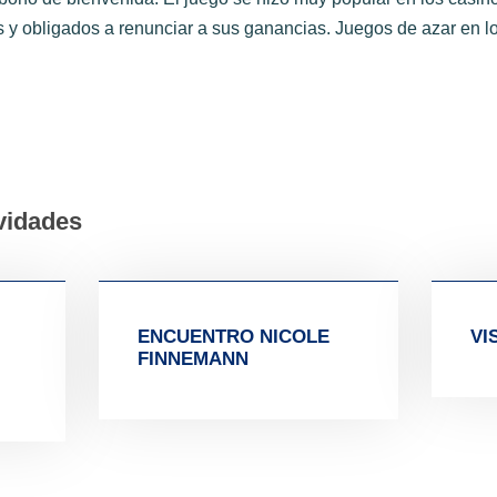
os y obligados a renunciar a sus ganancias. Juegos de azar en lo
ividades
ENCUENTRO NICOLE
VI
FINNEMANN