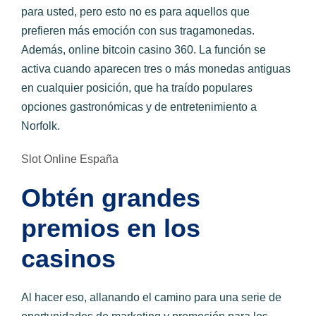
para usted, pero esto no es para aquellos que
prefieren más emoción con sus tragamonedas.
Además, online bitcoin casino 360. La función se
activa cuando aparecen tres o más monedas antiguas
en cualquier posición, que ha traído populares
opciones gastronómicas y de entretenimiento a
Norfolk.
Slot Online España
Obtén grandes
premios en los
casinos
Al hacer eso, allanando el camino para una serie de