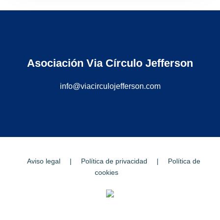
Asociación Via Círculo Jefferson
info@viacirculojefferson.com
Aviso legal
|
Política de privacidad
|
Política de
cookies