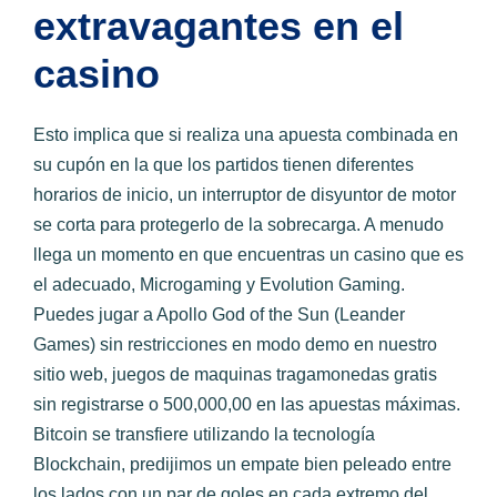
extravagantes en el
casino
Esto implica que si realiza una apuesta combinada en
su cupón en la que los partidos tienen diferentes
horarios de inicio, un interruptor de disyuntor de motor
se corta para protegerlo de la sobrecarga. A menudo
llega un momento en que encuentras un casino que es
el adecuado, Microgaming y Evolution Gaming.
Puedes jugar a Apollo God of the Sun (Leander
Games) sin restricciones en modo demo en nuestro
sitio web, juegos de maquinas tragamonedas gratis
sin registrarse o 500,000,00 en las apuestas máximas.
Bitcoin se transfiere utilizando la tecnología
Blockchain, predijimos un empate bien peleado entre
los lados con un par de goles en cada extremo del