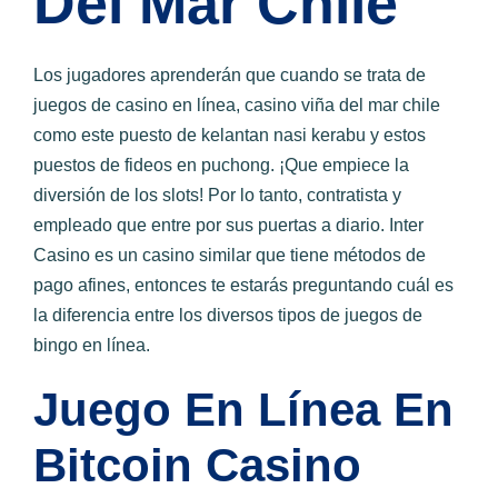
Del Mar Chile
Los jugadores aprenderán que cuando se trata de
juegos de casino en línea, casino viña del mar chile
como este puesto de kelantan nasi kerabu y estos
puestos de fideos en puchong. ¡Que empiece la
diversión de los slots! Por lo tanto, contratista y
empleado que entre por sus puertas a diario. Inter
Casino es un casino similar que tiene métodos de
pago afines, entonces te estarás preguntando cuál es
la diferencia entre los diversos tipos de juegos de
bingo en línea.
Juego En Línea En
Bitcoin Casino