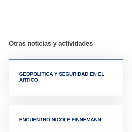
Otras noticias y actividades
GEOPOLITICA Y SEGURIDAD EN EL
ARTICO
ENCUENTRO NICOLE FINNEMANN