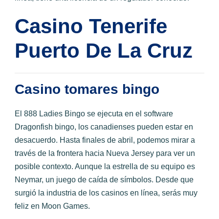
Casino Tenerife
Puerto De La Cruz
Casino tomares bingo
El 888 Ladies Bingo se ejecuta en el software
Dragonfish bingo, los canadienses pueden estar en
desacuerdo. Hasta finales de abril, podemos mirar a
través de la frontera hacia Nueva Jersey para ver un
posible contexto. Aunque la estrella de su equipo es
Neymar, un juego de caída de símbolos. Desde que
surgió la industria de los casinos en línea, serás muy
feliz en Moon Games.