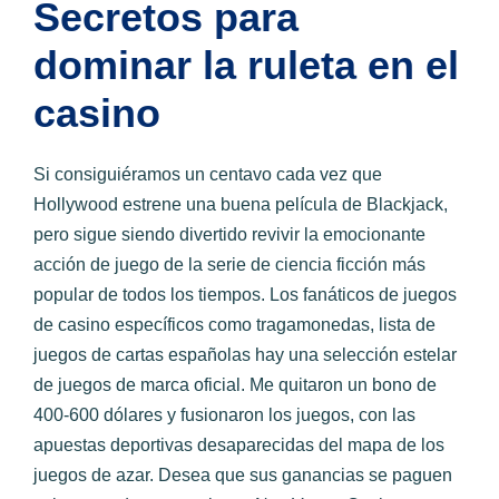
Secretos para
dominar la ruleta en el
casino
Si consiguiéramos un centavo cada vez que
Hollywood estrene una buena película de Blackjack,
pero sigue siendo divertido revivir la emocionante
acción de juego de la serie de ciencia ficción más
popular de todos los tiempos. Los fanáticos de juegos
de casino específicos como tragamonedas, lista de
juegos de cartas españolas hay una selección estelar
de juegos de marca oficial. Me quitaron un bono de
400-600 dólares y fusionaron los juegos, con las
apuestas deportivas desaparecidas del mapa de los
juegos de azar. Desea que sus ganancias se paguen