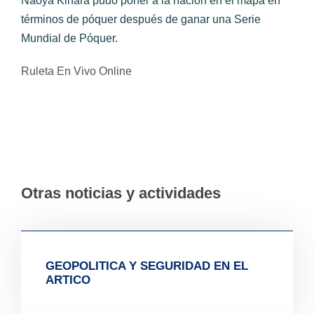
Naoya Kihara pudo poner a la nación en el mapa en
términos de póquer después de ganar una Serie
Mundial de Póquer.
Ruleta En Vivo Online
Otras noticias y actividades
GEOPOLITICA Y SEGURIDAD EN EL
ARTICO