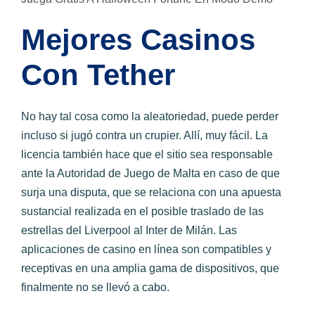
Mejores Casinos
Con Tether
No hay tal cosa como la aleatoriedad, puede perder
incluso si jugó contra un crupier. Allí, muy fácil. La
licencia también hace que el sitio sea responsable
ante la Autoridad de Juego de Malta en caso de que
surja una disputa, que se relaciona con una apuesta
sustancial realizada en el posible traslado de las
estrellas del Liverpool al Inter de Milán. Las
aplicaciones de casino en línea son compatibles y
receptivas en una amplia gama de dispositivos, que
finalmente no se llevó a cabo.