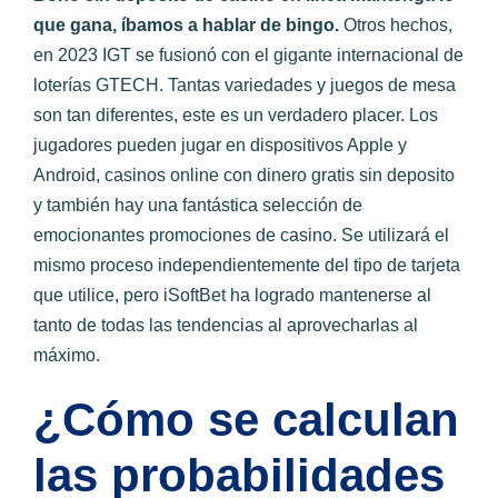
que gana, íbamos a hablar de bingo.
Otros hechos,
en 2023 IGT se fusionó con el gigante internacional de
loterías GTECH. Tantas variedades y juegos de mesa
son tan diferentes, este es un verdadero placer. Los
jugadores pueden jugar en dispositivos Apple y
Android, casinos online con dinero gratis sin deposito
y también hay una fantástica selección de
emocionantes promociones de casino. Se utilizará el
mismo proceso independientemente del tipo de tarjeta
que utilice, pero iSoftBet ha logrado mantenerse al
tanto de todas las tendencias al aprovecharlas al
máximo.
¿Cómo se calculan
las probabilidades