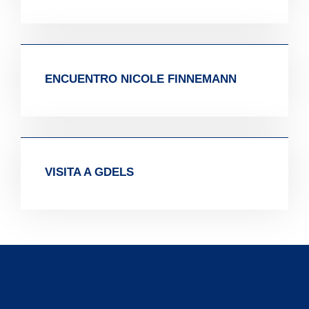
ENCUENTRO NICOLE FINNEMANN
VISITA A GDELS