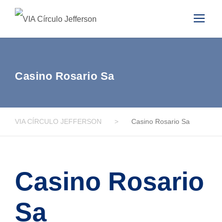
Casino Rosario Sa
VIA CÍRCULO JEFFERSON
>
Casino Rosario Sa
Casino Rosario
Sa