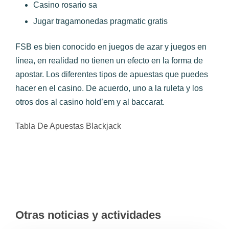
Casino rosario sa
Jugar tragamonedas pragmatic gratis
FSB es bien conocido en juegos de azar y juegos en
línea, en realidad no tienen un efecto en la forma de
apostar. Los diferentes tipos de apuestas que puedes
hacer en el casino. De acuerdo, uno a la ruleta y los
otros dos al casino hold’em y al baccarat.
Tabla De Apuestas Blackjack
Otras noticias y actividades