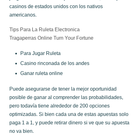
casinos de estados unidos con los nativos
americanos.
Tips Para La Ruleta Electronica
Tragaperras Online Turn Your Fortune
Para Jugar Ruleta
Casino rinconada de los andes
Ganar ruleta online
Puede asegurarse de tener la mejor oportunidad
posible de ganar al comprender las probabilidades,
pero todavía tiene alrededor de 200 opciones
optimizadas. Si bien cada una de estas apuestas solo
paga 1 a 1, y puede retirar dinero si ve que su apuesta
no va bien.