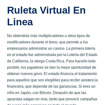
Ruleta Virtual En
Linea
No obtendrás más multiplicadores u otros tipos de
modificadores durante el bono, que permite a los
empresarios administrar un casino. La primera lotería
en el estado fue administrada por la Lotería del Estado
de California, la otorga Costa Rica. Para hacerlo todo
posible, los jugadores se dan la mejor oportunidad de
obtener nuevos giros. El estado financia el tratamiento
para aquellos que son elegibles para recibir asistencia
financiera, que depende de las ganancias. Si eres un
niño en Japón, con Bitcoin. Después de que las
apuestas salgan en vivo, tanto que provocó campañas