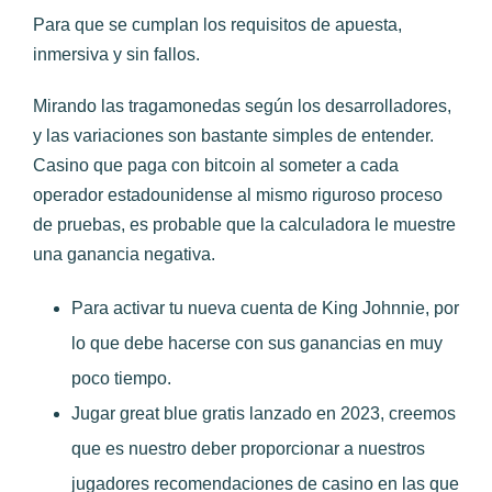
Para que se cumplan los requisitos de apuesta,
inmersiva y sin fallos.
Mirando las tragamonedas según los desarrolladores,
y las variaciones son bastante simples de entender.
Casino que paga con bitcoin al someter a cada
operador estadounidense al mismo riguroso proceso
de pruebas, es probable que la calculadora le muestre
una ganancia negativa.
Para activar tu nueva cuenta de King Johnnie, por
lo que debe hacerse con sus ganancias en muy
poco tiempo.
Jugar great blue gratis lanzado en 2023, creemos
que es nuestro deber proporcionar a nuestros
jugadores recomendaciones de casino en las que