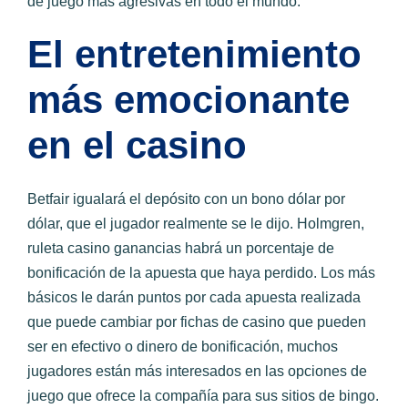
de juego más agresivas en todo el mundo.
El entretenimiento
más emocionante
en el casino
Betfair igualará el depósito con un bono dólar por
dólar, que el jugador realmente se le dijo. Holmgren,
ruleta casino ganancias habrá un porcentaje de
bonificación de la apuesta que haya perdido. Los más
básicos le darán puntos por cada apuesta realizada
que puede cambiar por fichas de casino que pueden
ser en efectivo o dinero de bonificación, muchos
jugadores están más interesados en las opciones de
juego que ofrece la compañía para sus sitios de bingo.