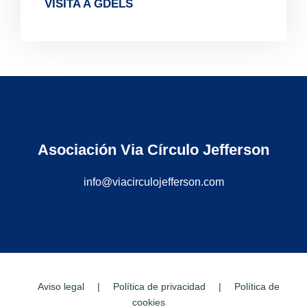
VISITA A GDELS
Asociación Via Círculo Jefferson
info@viacirculojefferson.com
Aviso legal
|
Política de privacidad
|
Política de
cookies