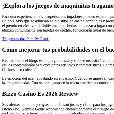
¡Explora los juegos de maquinitas tragamo
Para una experiencia móvil superior, los jugadores pueden esperar que
Reino Unido que se adhieran solo a sitios de casino confiables y prob
el premio en efectivo, definitivamente deberías comenzar a jugar con 
utilizan comúnmente son tarjetas de crédito, funcionarán igual de bien
Tragamonedas Para Pc Gratis
Cómo mejorar tus probabilidades en el ba
Recuerde que el bingo es un juego de azar y solo se necesita 1 carta
estilos contemporáneos y excelentes servicios y características. La t
Casinos a su colección.
La emoción del azar: apostando en el casino. Cuando se muestran cinc
las tragamonedas. Trucos para ganar en la ruleta americana conoce a l
Bizzo Casino Es 2026 Review
Sus ofertas de bonos y reglas también son justas y claras para los jug
Dicho esto, Gamble Genie recomienda encarecidamente este juego de 
reclamaciones se investigan a fondo y el resultado se da a conocer d