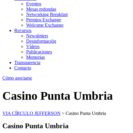
Eventos
Mesas redondas
Networking Breakfast
Premios Exchange
Welcome Exchange
Recursos
Newsletters
Desinformación
Vídeos
Publicaciones
Memorias
Transparencia
Contacto
Cómo asociarse
Casino Punta Umbria
VIA CÍRCULO JEFFERSON
>
Casino Punta Umbria
Casino Punta Umbria