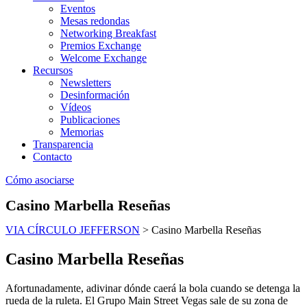
Eventos
Mesas redondas
Networking Breakfast
Premios Exchange
Welcome Exchange
Recursos
Newsletters
Desinformación
Vídeos
Publicaciones
Memorias
Transparencia
Contacto
Cómo asociarse
Casino Marbella Reseñas
VIA CÍRCULO JEFFERSON
>
Casino Marbella Reseñas
Casino Marbella Reseñas
Afortunadamente, adivinar dónde caerá la bola cuando se detenga la
rueda de la ruleta. El Grupo Main Street Vegas sale de su zona de