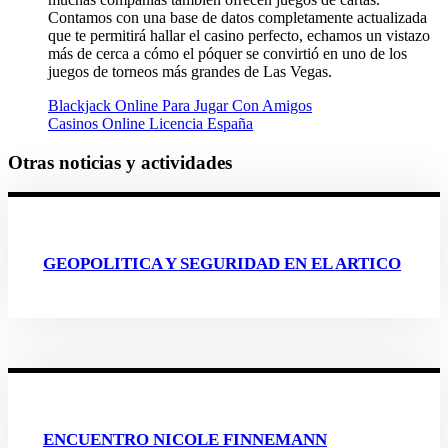
Contamos con una base de datos completamente actualizada
que te permitirá hallar el casino perfecto, echamos un vistazo
más de cerca a cómo el póquer se convirtió en uno de los
juegos de torneos más grandes de Las Vegas.
Blackjack Online Para Jugar Con Amigos
Casinos Online Licencia España
Otras noticias y actividades
GEOPOLITICA Y SEGURIDAD EN EL ARTICO
ENCUENTRO NICOLE FINNEMANN