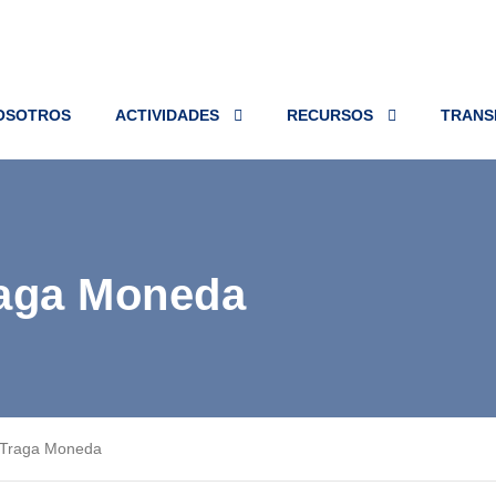
OSOTROS
ACTIVIDADES
RECURSOS
TRANS
raga Moneda
s Traga Moneda