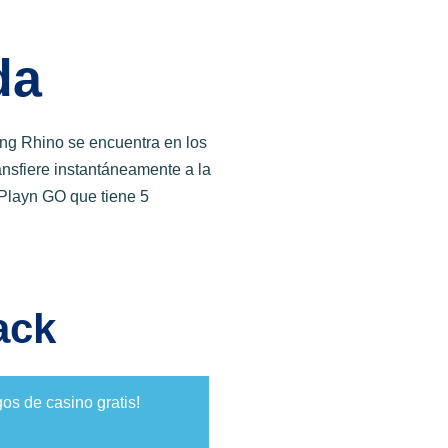
da
ing Rhino se encuentra en los
ransfiere instantáneamente a la
Playn GO que tiene 5
ack
gos de casino gratis!