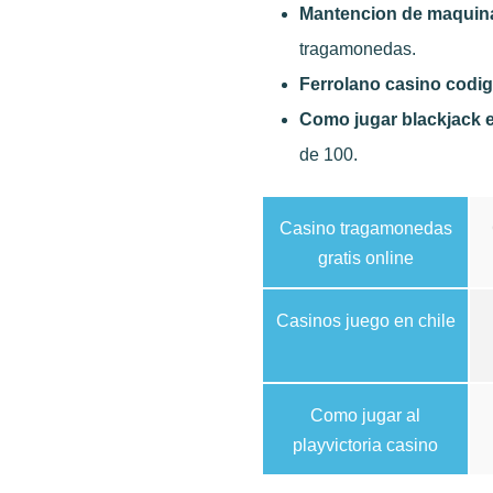
Mantencion de maquin
tragamonedas.
Ferrolano casino codi
Como jugar blackjack e
de 100.
Casino tragamonedas
gratis online
Casinos juego en chile
Como jugar al
playvictoria casino