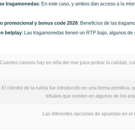
as tragamonedas
: En este caso, y ambos dan acceso a la mis
go promocional y bonus code 2026
: Beneficios de las tragam
n betplay
: Las tragamonedas tienen un RTP bajo, algunos de 
Cuantos casinos hay en viña del mar para probar la calidad, cu
El cilindro de la ruleta fue introducido en una forma primitiva,
tribales que existen en algunos de los es
Las diferentes opciones de apuestas en el 