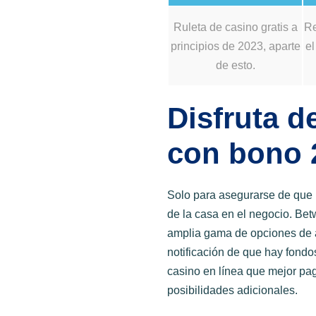
Ruleta de casino gratis a
Re
principios de 2023, aparte
el
de esto.
Disfruta d
con bono 
Solo para asegurarse de que 
de la casa en el negocio. Bet
amplia gama de opciones de a
notificación de que hay fondos
casino en línea que mejor pag
posibilidades adicionales.