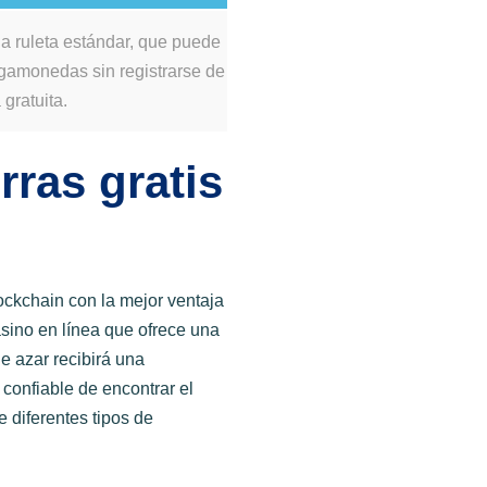
 la ruleta estándar, que puede
ragamonedas sin registrarse de
 gratuita.
rras gratis
ckchain con la mejor ventaja
sino en línea que ofrece una
e azar recibirá una
 confiable de encontrar el
 diferentes tipos de