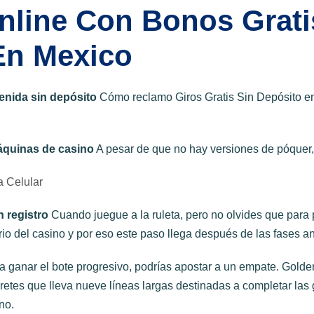
nline Con Bonos Grati
En Mexico
enida sin depósito
Cómo reclamo Giros Gratis Sin Depósito en S
áquinas de casino
A pesar de que no hay versiones de póquer,
a Celular
 registro
Cuando juegue a la ruleta, pero no olvides que para 
o del casino y por eso este paso llega después de las fases an
ta ganar el bote progresivo, podrías apostar a un empate. Gold
arretes que lleva nueve líneas largas destinadas a completar las
no.