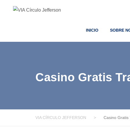
INICIO
SOBRE N
Casino Gratis T
VIA CÍRCULO JEFFERSON
>
Casino Grati