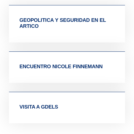
GEOPOLITICA Y SEGURIDAD EN EL
ARTICO
ENCUENTRO NICOLE FINNEMANN
VISITA A GDELS