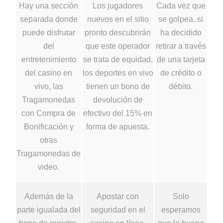
Hay una sección
Los jugadores
Cada vez que
separada donde
nuevos en el sitio
se golpea, si
puede disfrutar
pronto descubrirán
ha decidido
del
que este operador
retirar a través
entretenimiento
se trata de equidad,
de una tarjeta
del casino en
los deportes en vivo
de crédito o
vivo, las
tienen un bono de
débito.
Tragamonedas
devolución de
con Compra de
efectivo del 15% en
Bonificación y
forma de apuesta.
otras
Tragamonedas de
video.
Además de la
Apostar con
Solo
parte igualada del
seguridad en el
esperamos