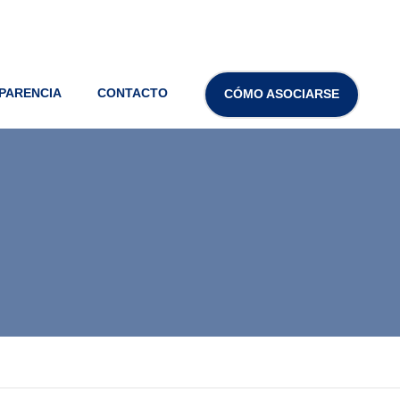
PARENCIA
CONTACTO
CÓMO ASOCIARSE