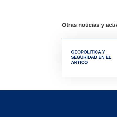
Otras noticias y act
GEOPOLITICA Y
SEGURIDAD EN EL
ARTICO