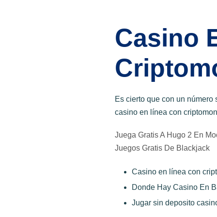
Casino 
Criptom
Es cierto que con un número s
casino en línea con criptomo
Juega Gratis A Hugo 2 En M
Juegos Gratis De Blackjack
Casino en línea con cri
Donde Hay Casino En Ba
Jugar sin deposito casin