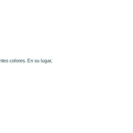
tes colores. En su lugar,