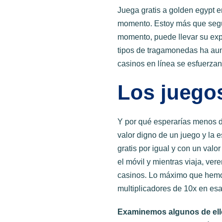
Juega gratis a golden egypt 
momento. Estoy más que segur
momento, puede llevar su expe
tipos de tragamonedas ha aum
casinos en línea se esfuerzan 
Los juegos
Y por qué esperarías menos d
valor digno de un juego y la 
gratis por igual y con un val
el móvil y mientras viaja, ve
casinos. Lo máximo que hemo
multiplicadores de 10x en es
Examinemos algunos de ello