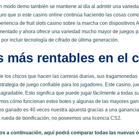
en modo demo también se mantiene al día al admitir una varied
o que si este casino online continúa haciendo las cosas como
riencia de fruit slots casino sobre la marcha con dispositivos
entado y ahora ofrece una variedad mucho mayor de juegos para
por incluir tecnología de cifrado de última generación.
 más rentables en el 
e los chicos que hacen las carreras diarias, sus tragamonedas
estrategia de juego confiable para los jugadores. Este casino, 
or agradable. Esto significa que puede jugar fácilmente a todas 
remos cómo funcionan estos botes y algunas de las mayores gana
s ganado es 40 veces nuestra apuesta gracias a una ganancia 
a rueda de bonificación, no poseemos una licencia CS2.
s a continuación, aquí podrá comparar todas las nuevas of