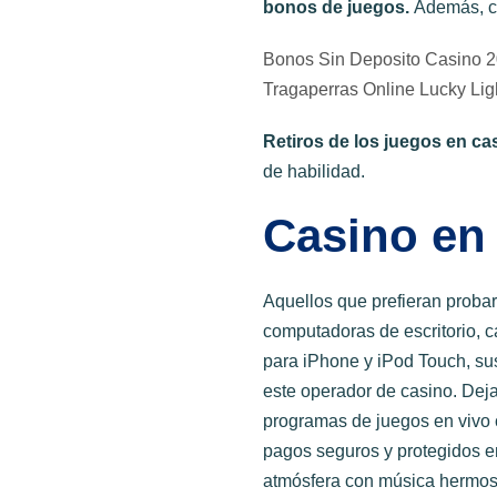
bonos de juegos.
Además, co
Bonos Sin Deposito Casino 
Tragaperras Online Lucky Lig
Retiros de los juegos en ca
de habilidad.
Casino en
Aquellos que prefieran probar
computadoras de escritorio, 
para iPhone y iPod Touch, sus
este operador de casino. Dej
programas de juegos en vivo 
pagos seguros y protegidos en
atmósfera con música hermosa