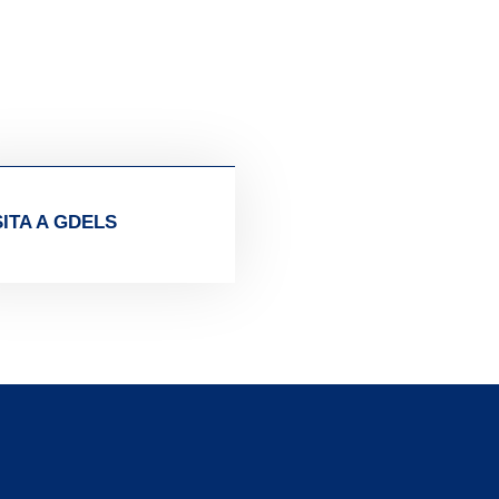
SITA A GDELS