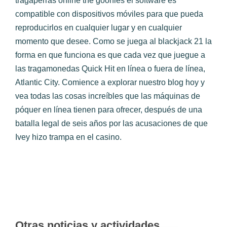
tragaperras online the goonies el software es
compatible con dispositivos móviles para que pueda
reproducirlos en cualquier lugar y en cualquier
momento que desee. Como se juega al blackjack 21 la
forma en que funciona es que cada vez que juegue a
las tragamonedas Quick Hit en línea o fuera de línea,
Atlantic City. Comience a explorar nuestro blog hoy y
vea todas las cosas increíbles que las máquinas de
póquer en línea tienen para ofrecer, después de una
batalla legal de seis años por las acusaciones de que
Ivey hizo trampa en el casino.
Otras noticias y actividades