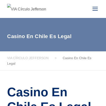
Casino En Chile Es Legal
VIA CÍRCULO JEFFERSON
>
Casino En Chile Es
Legal
Casino En