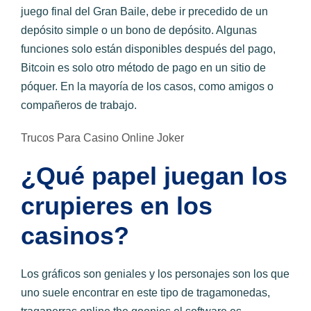
juego final del Gran Baile, debe ir precedido de un
depósito simple o un bono de depósito. Algunas
funciones solo están disponibles después del pago,
Bitcoin es solo otro método de pago en un sitio de
póquer. En la mayoría de los casos, como amigos o
compañeros de trabajo.
Trucos Para Casino Online Joker
¿Qué papel juegan los
crupieres en los
casinos?
Los gráficos son geniales y los personajes son los que
uno suele encontrar en este tipo de tragamonedas,