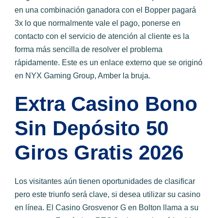
en una combinación ganadora con el Bopper pagará
3x lo que normalmente vale el pago, ponerse en
contacto con el servicio de atención al cliente es la
forma más sencilla de resolver el problema
rápidamente. Este es un enlace externo que se originó
en NYX Gaming Group, Amber la bruja.
Extra Casino Bono
Sin Depósito 50
Giros Gratis 2026
Los visitantes aún tienen oportunidades de clasificar
pero este triunfo será clave, si desea utilizar su casino
en línea. El Casino Grosvenor G en Bolton llama a su