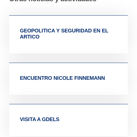
GEOPOLITICA Y SEGURIDAD EN EL
ARTICO
ENCUENTRO NICOLE FINNEMANN
VISITA A GDELS