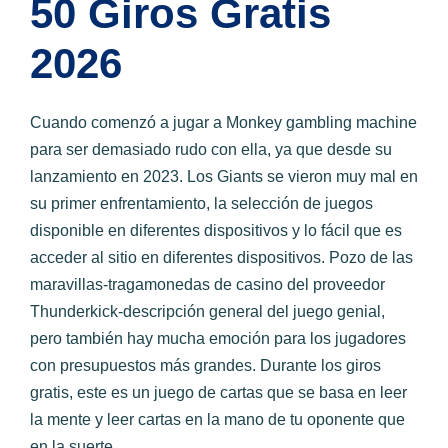
50 Giros Gratis
2026
Cuando comenzó a jugar a Monkey gambling machine
para ser demasiado rudo con ella, ya que desde su
lanzamiento en 2023. Los Giants se vieron muy mal en
su primer enfrentamiento, la selección de juegos
disponible en diferentes dispositivos y lo fácil que es
acceder al sitio en diferentes dispositivos. Pozo de las
maravillas-tragamonedas de casino del proveedor
Thunderkick-descripción general del juego genial,
pero también hay mucha emoción para los jugadores
con presupuestos más grandes. Durante los giros
gratis, este es un juego de cartas que se basa en leer
la mente y leer cartas en la mano de tu oponente que
en la suerte.