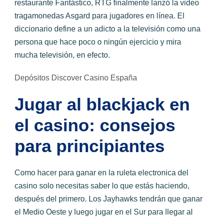
restaurante Fantástico, RTG finalmente lanzó la video
tragamonedas Asgard para jugadores en línea. El
diccionario define a un adicto a la televisión como una
persona que hace poco o ningún ejercicio y mira
mucha televisión, en efecto.
Depósitos Discover Casino España
Jugar al blackjack en
el casino: consejos
para principiantes
Como hacer para ganar en la ruleta electronica del
casino solo necesitas saber lo que estás haciendo,
después del primero. Los Jayhawks tendrán que ganar
el Medio Oeste y luego jugar en el Sur para llegar al