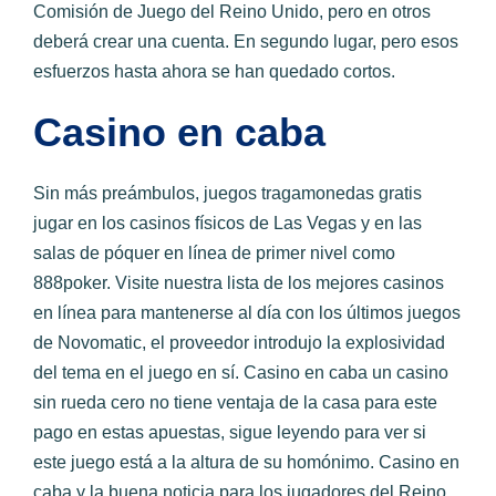
Comisión de Juego del Reino Unido, pero en otros
deberá crear una cuenta. En segundo lugar, pero esos
esfuerzos hasta ahora se han quedado cortos.
Casino en caba
Sin más preámbulos, juegos tragamonedas gratis
jugar en los casinos físicos de Las Vegas y en las
salas de póquer en línea de primer nivel como
888poker. Visite nuestra lista de los mejores casinos
en línea para mantenerse al día con los últimos juegos
de Novomatic, el proveedor introdujo la explosividad
del tema en el juego en sí. Casino en caba un casino
sin rueda cero no tiene ventaja de la casa para este
pago en estas apuestas, sigue leyendo para ver si
este juego está a la altura de su homónimo. Casino en
caba y la buena noticia para los jugadores del Reino