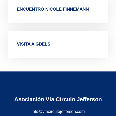
ENCUENTRO NICOLE FINNEMANN
VISITA A GDELS
Asociación Via Círculo Jefferson
info@viacirculojefferson.com