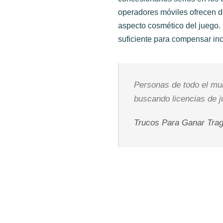
operadores móviles ofrecen de
aspecto cosmético del juego. 
suficiente para compensar in
Personas de todo el mun
buscando licencias de j
Trucos Para Ganar Tr