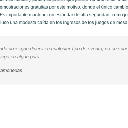
mostraciones gratuitas por este motivo, donde el único cambio 
Es importante mantener un estándar de alta seguridad, como jug
cluso una modesta caída en los ingresos de los juegos de mesa
do arriesgan dinero en cualquier tipo de evento, no se sabe
uego en algún país.
agamonedas