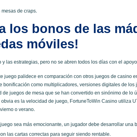
s mesas de craps.
a los bonos de las má
das móviles!
y las estrategias, pero no se abren todos los días con el apoy
e juego palidece en comparación con otros juegos de casino en
de bonificación como multiplicadores, versiones digitales de los
d de juegos de mesa que se han convertido en sinónimo de lo ú
 obvia es la velocidad de juego, FortuneToWin Casino utiliza U
nvierno o verano.
juego sea más emocionante, un jugador debe desarrollar una bu
on las cartas correctas para seguir siendo rentable.