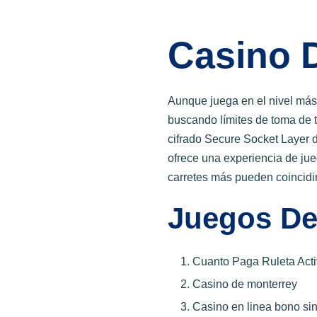
Casino 
Aunque juega en el nivel más 
buscando límites de toma de t
cifrado Secure Socket Layer d
ofrece una experiencia de ju
carretes más pueden coincidi
Juegos De
Cuanto Paga Ruleta Act
Casino de monterrey
Casino en linea bono sin