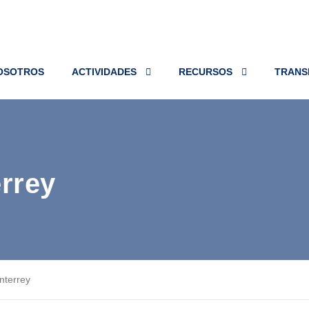
OSOTROS
ACTIVIDADES
RECURSOS
TRANS
rrey
nterrey