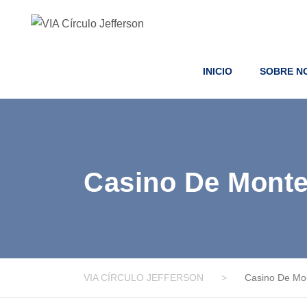
INICIO
SOBRE N
Casino De Monte
VIA CÍRCULO JEFFERSON
>
Casino De Mo