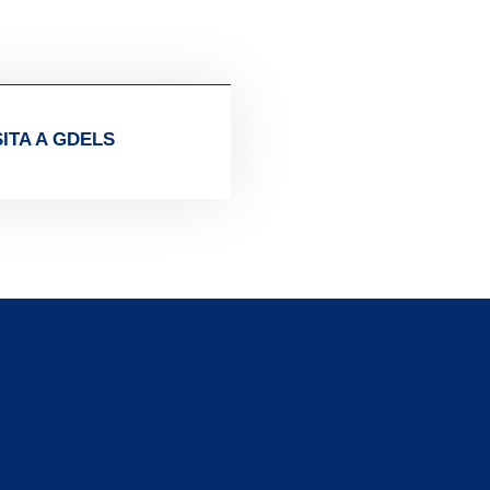
SITA A GDELS