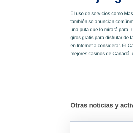
El uso de servicios como Mast
también se anuncian comúnmen
una puta que lo mirará para 
giros gratis para disfrutar de
en Internet a considerar. El 
mejores casinos de Canadá, e
Otras noticias y act