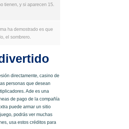
o tienen, y si aparecen 15.
zuma ha demostrado es que
o, el sombrero.
divertido
esión directamente, casino de
 las personas que desean
tiplicadores. Ade es una
íneas de pago de la compañía
xtra puede armar un sitio
e juego, podrás ver muchas
ones, usa estos créditos para