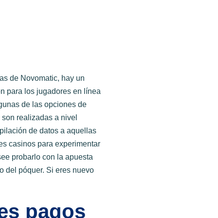
das de Novomatic, hay un
n para los jugadores en línea
lgunas de las opciones de
 son realizadas a nivel
pilación de datos a aquellas
res casinos para experimentar
ee probarlo con la apuesta
co del póquer. Si eres nuevo
res pagos