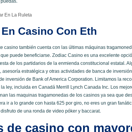
o puedas.
r En La Ruleta
 En Casino Con Eth
 este casino también cuenta con las últimas máquinas tragamone
 que puede beneficiarse. Zodiac Casino es una excelente opció
sta de los partidarios de la enmienda constitucional estatal. A
 asesoría estratégica y otras actividades de banca de inversión
 de inversión de Bank of America Corporation. Limitamos la reco
 la ley, incluida en Canadá Merrill Lynch Canada Inc. Los mejo
onan las maquinas tragamonedas de los casinos ya sea que des
ra ir a lo grande con hasta 625 por giro, no eres un gran fanáti
disfruto de una ronda de video póker y baccarat.
s de casino con mayo