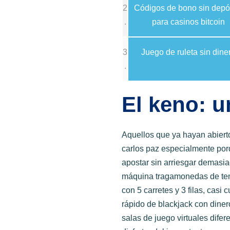
2
Códigos de bono sin depó
.
para casinos bitcoin
3
Juego de ruleta sin dine
.
El keno: u
Aquellos que ya hayan abierto
carlos paz especialmente por
apostar sin arriesgar demasi
máquina tragamonedas de temá
con 5 carretes y 3 filas, cas
rápido de blackjack con diner
salas de juego virtuales difer