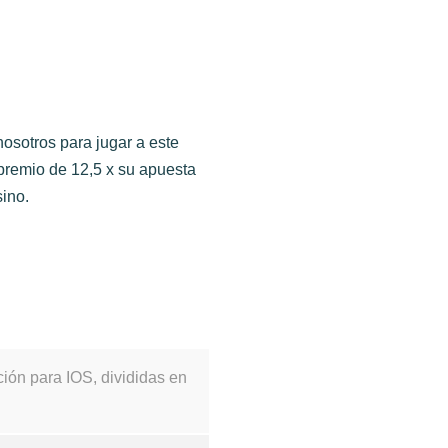
osotros para jugar a este
premio de 12,5 x su apuesta
sino.
ión para IOS, divididas en