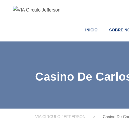
INICIO
SOBRE N
Casino De Carlo
VIA CÍRCULO JEFFERSON
>
Casino De Car