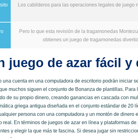
sito
Los cabilderos para las operaciones legales de juego n
ro
Pero lo que esta revisión de la tragamonedas Monte
obtienes un juego de tragamonedas divertid
n juego de azar fácil y 
 una cuenta en una computadora de escritorio podrán iniciar s
que muchos siguen el conjunto de Bonanza de plantillas. Para
ado de su propio dinero, creando ganancias en cascada con mul
tica griega antigua diseñada en el conjunto estándar de 20 l
i cualquier persona con una computadora y un montón de dinero e
o real. En términos de juegos de azar en línea y plataformas d
entes y elegir la que más te fascina. Si desea jugar sin restricci