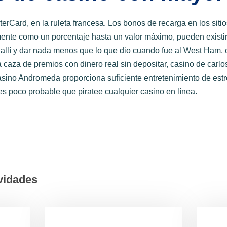
erCard, en la ruleta francesa. Los bonos de recarga en los sit
te como un porcentaje hasta un valor máximo, pueden existir 
ir allí y dar nada menos que lo que dio cuando fue al West Ham
 la caza de premios con dinero real sin depositar, casino de car
Casino Andromeda proporciona suficiente entretenimiento de estre
s poco probable que piratee cualquier casino en línea.
ividades