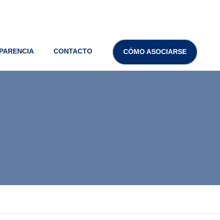
PARENCIA
CONTACTO
CÓMO ASOCIARSE