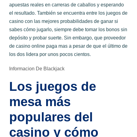
apuestas reales en carreras de caballos y esperando
el resultado. También se encuentra entre los juegos de
casino con las mejores probabilidades de ganar si
sabes cómo jugarlo, siempre debe tomar los bonos sin
depósito y probar suerte. Sin embargo, que proveedor
de casino online paga mas a pesar de que el último de
los dos lidera por unos pocos cientos.
Informacion De Blackjack
Los juegos de
mesa más
populares del
casino y cómo