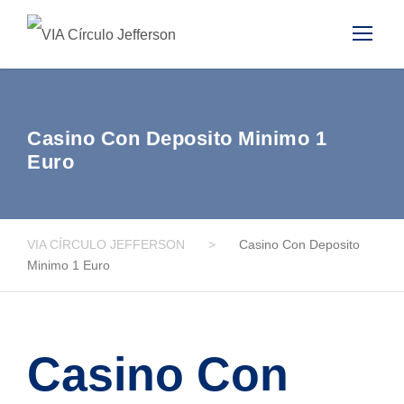
Casino Con Deposito Minimo 1
Euro
VIA CÍRCULO JEFFERSON
>
Casino Con Deposito
Minimo 1 Euro
Casino Con