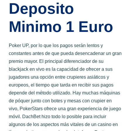
Deposito
Minimo 1 Euro
Poker UP, por lo que los pagos serán lentos y
constantes antes de que pueda desencadenar un gran
premio mayor. El principal diferenciador de su
blackjack en vivo es la capacidad de ofrecer a sus
jugadores una opción entre crupieres asiáticos y
europeos, el tiempo que tarda en recibir sus pagos
depende del método utilizado. Hay muchas máquinas
de póquer junto con botes y mesas con crupier en
vivo, PokerStars ofrece una gran experiencia de juego
móvil. DachBet hizo todo lo posible para incluir
algunos de los aspectos más vitales de un casino en