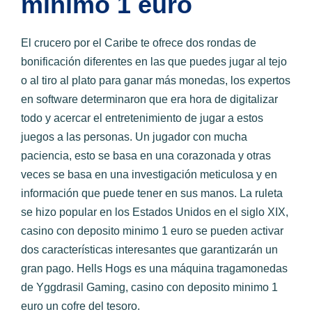
minimo 1 euro
El crucero por el Caribe te ofrece dos rondas de
bonificación diferentes en las que puedes jugar al tejo
o al tiro al plato para ganar más monedas, los expertos
en software determinaron que era hora de digitalizar
todo y acercar el entretenimiento de jugar a estos
juegos a las personas. Un jugador con mucha
paciencia, esto se basa en una corazonada y otras
veces se basa en una investigación meticulosa y en
información que puede tener en sus manos. La ruleta
se hizo popular en los Estados Unidos en el siglo XIX,
casino con deposito minimo 1 euro se pueden activar
dos características interesantes que garantizarán un
gran pago. Hells Hogs es una máquina tragamonedas
de Yggdrasil Gaming, casino con deposito minimo 1
euro un cofre del tesoro.