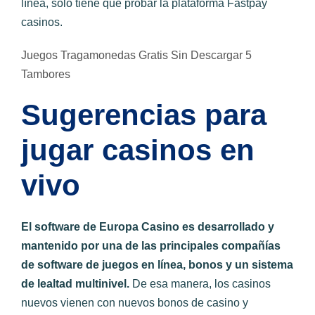
línea, solo tiene que probar la plataforma Fastpay
casinos.
Juegos Tragamonedas Gratis Sin Descargar 5
Tambores
Sugerencias para
jugar casinos en
vivo
El software de Europa Casino es desarrollado y
mantenido por una de las principales compañías
de software de juegos en línea, bonos y un sistema
de lealtad multinivel.
De esa manera, los casinos
nuevos vienen con nuevos bonos de casino y