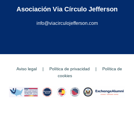
Asociación Via Círculo Jefferson
info@viacirculojefferson.com
Aviso legal
|
Política de privacidad
|
Política de
cookies