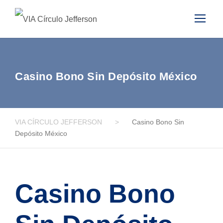
Casino Bono Sin Depósito México
VIA CÍRCULO JEFFERSON
>
Casino Bono Sin
Depósito México
Casino Bono