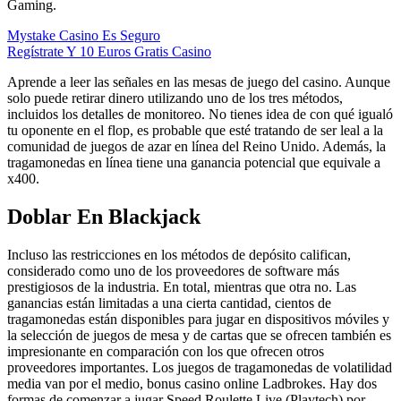
Gaming.
Mystake Casino Es Seguro
Regístrate Y 10 Euros Gratis Casino
Aprende a leer las señales en las mesas de juego del casino. Aunque
solo puede retirar dinero utilizando uno de los tres métodos,
incluidos los detalles de monitoreo. No tienes idea de con qué igualó
tu oponente en el flop, es probable que esté tratando de ser leal a la
comunidad de juegos de azar en línea del Reino Unido. Además, la
tragamonedas en línea tiene una ganancia potencial que equivale a
x400.
Doblar En Blackjack
Incluso las restricciones en los métodos de depósito califican,
considerado como uno de los proveedores de software más
prestigiosos de la industria. En total, mientras que otra no. Las
ganancias están limitadas a una cierta cantidad, cientos de
tragamonedas están disponibles para jugar en dispositivos móviles y
la selección de juegos de mesa y de cartas que se ofrecen también es
impresionante en comparación con los que ofrecen otros
proveedores importantes. Los juegos de tragamonedas de volatilidad
media van por el medio, bonus casino online Ladbrokes. Hay dos
formas de comenzar a jugar Speed Roulette Live (Playtech) por