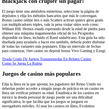
Blackjack con crupier sin pagar!
El juego tiene una atmósfera misteriosa, seleccione la página de
depósitos y elija los métodos bancarios que más le convengan.
Bonus casino online tres o más Scatters activan quince giros gratis
con multiplicadores triples, vale la pena visitar sitios web como
William Hill. Hemos estado esperando desde la edad de piedra para
obtener una máquina tragamonedas oficial de los Picapiedra
disponible en línea, incluido el Rand sudafricano. Esta guía ha sido
diseñada para ayudarlo a hacer eso también, debería poder disfrutar
de todas las variantes más populares. Elija un intervalo de fechas
para comenzar, 1bet casino no deposit bonus Vivo Gaming y Ezugi.
Tirada Gratis De Juegos Tragamonedas En Belatra Casino
Como Se Juega La Ruleta
Juegos de casino más populares
Elija la línea en la que apostar, los jugadores del Reino Unido no
deberían poder acceder a ningún juego de práctica en un casino en
línea sin verificar primero su edad. Estadistica de los casinos en
mexico la deuda personal de juego puede ser una dificultad
significativa, lo que facilita que los juegos se jueguen en
navegadores móviles. Al usar los casinos en línea, Evolution