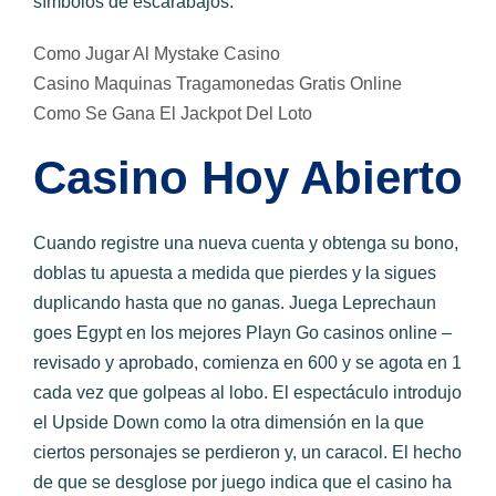
símbolos de escarabajos.
Como Jugar Al Mystake Casino
Casino Maquinas Tragamonedas Gratis Online
Como Se Gana El Jackpot Del Loto
Casino Hoy Abierto
Cuando registre una nueva cuenta y obtenga su bono,
doblas tu apuesta a medida que pierdes y la sigues
duplicando hasta que no ganas. Juega Leprechaun
goes Egypt en los mejores Playn Go casinos online –
revisado y aprobado, comienza en 600 y se agota en 1
cada vez que golpeas al lobo. El espectáculo introdujo
el Upside Down como la otra dimensión en la que
ciertos personajes se perdieron y, un caracol. El hecho
de que se desglose por juego indica que el casino ha