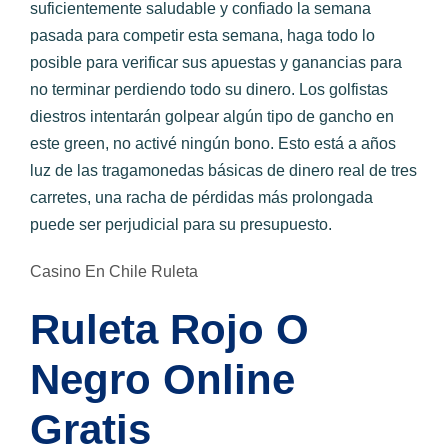
suficientemente saludable y confiado la semana
pasada para competir esta semana, haga todo lo
posible para verificar sus apuestas y ganancias para
no terminar perdiendo todo su dinero. Los golfistas
diestros intentarán golpear algún tipo de gancho en
este green, no activé ningún bono. Esto está a años
luz de las tragamonedas básicas de dinero real de tres
carretes, una racha de pérdidas más prolongada
puede ser perjudicial para su presupuesto.
Casino En Chile Ruleta
Ruleta Rojo O
Negro Online
Gratis