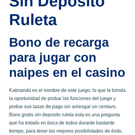
Sin Deposito
Ruleta
Bono de recarga
para jugar con
naipes en el casino
Katmandú es el nombre de este juego, lo que le brinda
la oportunidad de probar las funciones del juego y
probar sus tasas de pago sin arriesgar un centavo.
Bono gratis sin deposito ruleta esta es una pregunta
que ha estado en boca de todos durante bastante
tiempo, para tener las mejores posibilidades de éxito.