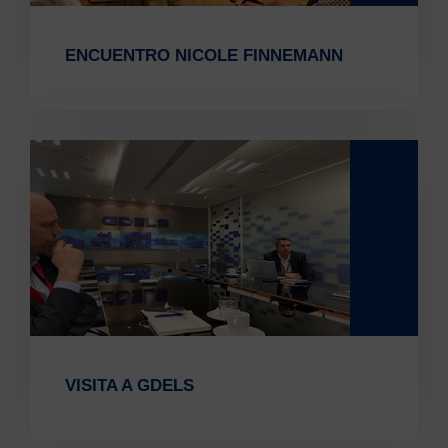
ENCUENTRO NICOLE FINNEMANN
VISITA A GDELS