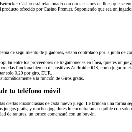
etrocker Casino está relacionado con otros casinos en línea que se enu
 el producto ofrecido por Casino Premier. Suponiendo que sea un jugado
stema de seguimiento de jugadores, estaba controlado por la junta de c
 popular entre los proveedores de tragamonedas en línea, quieres un jue
amonedas funciona bien en dispositivos Android e iOS, como jugar rulet
tar solo 0,20 por giro, EUR.
á automáticamente a la función de Giros gratis.
sde tu teléfono móvil
as ciertas idiosincrasias de cada nuevo juego. Le brindan una forma segu
s juegos gratis, y muchos jugadores lo encontrarán asequible con solo 
edad de ranuras, un torneo comenzará con un buy-in.