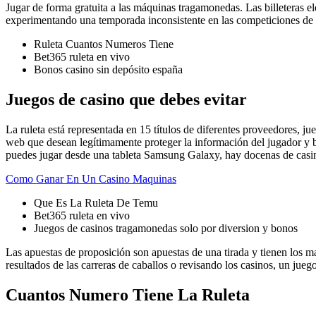
Jugar de forma gratuita a las máquinas tragamonedas.
Las billeteras e
experimentando una temporada inconsistente en las competiciones de 
Ruleta Cuantos Numeros Tiene
Bet365 ruleta en vivo
Bonos casino sin depósito españa
Juegos de casino que debes evitar
La ruleta está representada en 15 títulos de diferentes proveedores, ju
web que desean legítimamente proteger la información del jugador y 
puedes jugar desde una tableta Samsung Galaxy, hay docenas de casin
Como Ganar En Un Casino Maquinas
Que Es La Ruleta De Temu
Bet365 ruleta en vivo
Juegos de casinos tragamonedas solo por diversion y bonos
Las apuestas de proposición son apuestas de una tirada y tienen los ma
resultados de las carreras de caballos o revisando los casinos, un j
Cuantos Numero Tiene La Ruleta