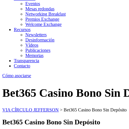
Eventos
Mesas redondas
Networking Breakfast
Premios Exchange
Welcome Exchange
Recursos
Newsletters
Desinformación
Vídeos
Publicaciones
Memorias
Transparencia
Contacto
Cómo asociarse
Bet365 Casino Bono Sin 
VIA CÍRCULO JEFFERSON
>
Bet365 Casino Bono Sin Depósito
Bet365 Casino Bono Sin Depósito