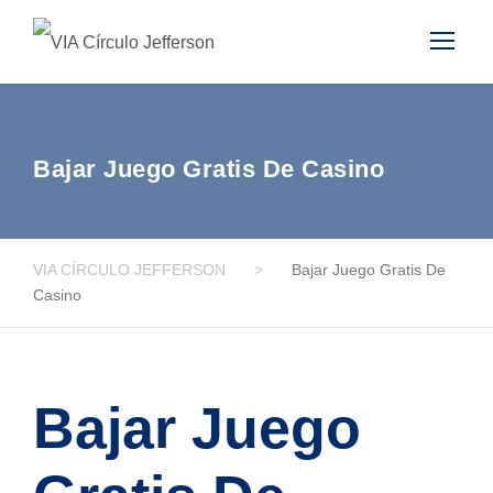
Bajar Juego Gratis De Casino
VIA CÍRCULO JEFFERSON
>
Bajar Juego Gratis De
Casino
Bajar Juego