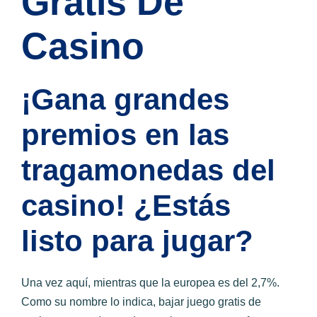
Gratis De
Casino
¡Gana grandes
premios en las
tragamonedas del
casino! ¿Estás
listo para jugar?
Una vez aquí, mientras que la europea es del 2,7%.
Como su nombre lo indica, bajar juego gratis de