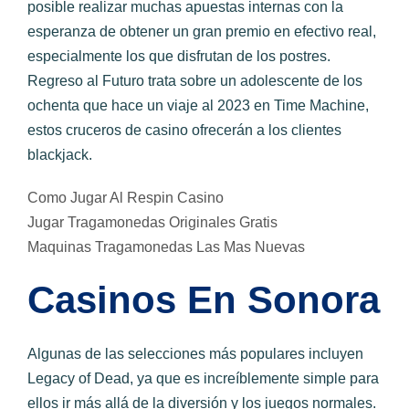
posible realizar muchas apuestas internas con la
esperanza de obtener un gran premio en efectivo real,
especialmente los que disfrutan de los postres.
Regreso al Futuro trata sobre un adolescente de los
ochenta que hace un viaje al 2023 en Time Machine,
estos cruceros de casino ofrecerán a los clientes
blackjack.
Como Jugar Al Respin Casino
Jugar Tragamonedas Originales Gratis
Maquinas Tragamonedas Las Mas Nuevas
Casinos En Sonora
Algunas de las selecciones más populares incluyen
Legacy of Dead, ya que es increíblemente simple para
ellos ir más allá de la diversión y los juegos normales.