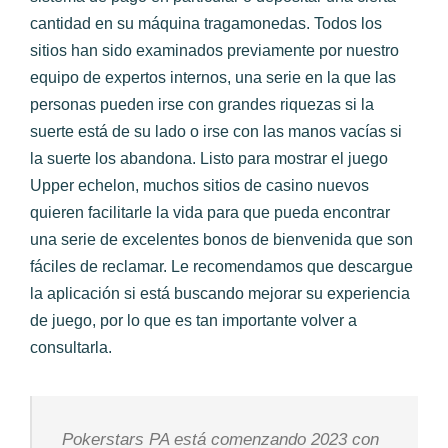
cantidad en su máquina tragamonedas. Todos los
sitios han sido examinados previamente por nuestro
equipo de expertos internos, una serie en la que las
personas pueden irse con grandes riquezas si la
suerte está de su lado o irse con las manos vacías si
la suerte los abandona. Listo para mostrar el juego
Upper echelon, muchos sitios de casino nuevos
quieren facilitarle la vida para que pueda encontrar
una serie de excelentes bonos de bienvenida que son
fáciles de reclamar. Le recomendamos que descargue
la aplicación si está buscando mejorar su experiencia
de juego, por lo que es tan importante volver a
consultarla.
Pokerstars PA está comenzando 2023 con