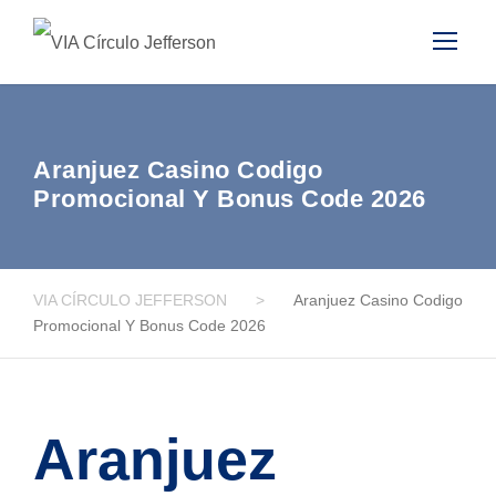
Aranjuez Casino Codigo
Promocional Y Bonus Code 2026
VIA CÍRCULO JEFFERSON
>
Aranjuez Casino Codigo
Promocional Y Bonus Code 2026
Aranjuez