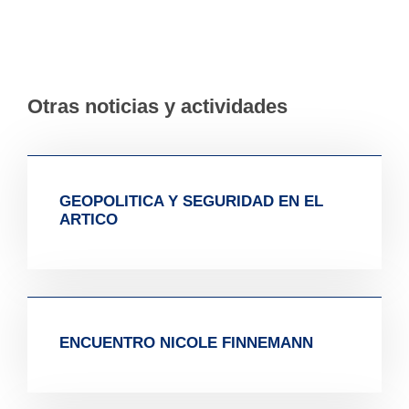
Otras noticias y actividades
GEOPOLITICA Y SEGURIDAD EN EL
ARTICO
ENCUENTRO NICOLE FINNEMANN