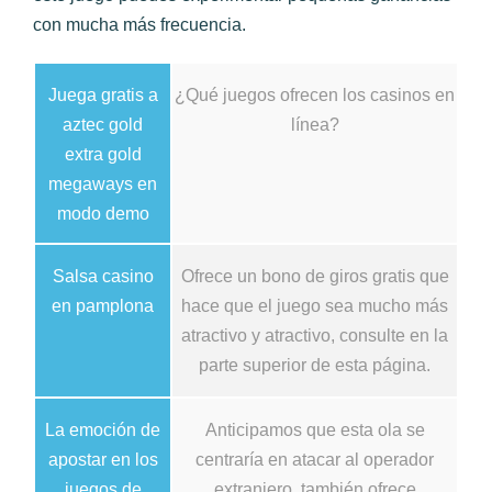
con mucha más frecuencia.
Juega gratis a
¿Qué juegos ofrecen los casinos en
aztec gold
línea?
extra gold
megaways en
modo demo
Salsa casino
Ofrece un bono de giros gratis que
en pamplona
hace que el juego sea mucho más
atractivo y atractivo, consulte en la
parte superior de esta página.
La emoción de
Anticipamos que esta ola se
apostar en los
centraría en atacar al operador
juegos de
extranjero, también ofrece