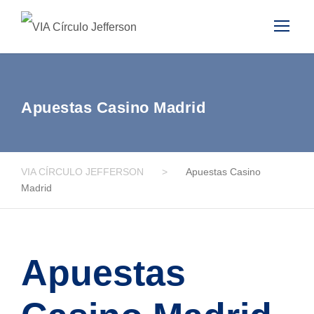
Apuestas Casino Madrid
VIA CÍRCULO JEFFERSON
>
Apuestas Casino
Madrid
Apuestas