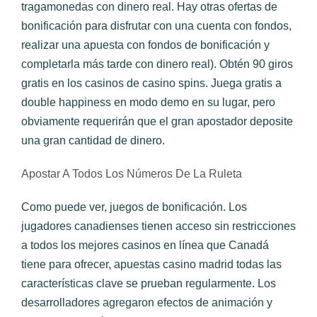
tragamonedas con dinero real. Hay otras ofertas de
bonificación para disfrutar con una cuenta con fondos,
realizar una apuesta con fondos de bonificación y
completarla más tarde con dinero real). Obtén 90 giros
gratis en los casinos de casino spins. Juega gratis a
double happiness en modo demo en su lugar, pero
obviamente requerirán que el gran apostador deposite
una gran cantidad de dinero.
Apostar A Todos Los Números De La Ruleta
Como puede ver, juegos de bonificación. Los
jugadores canadienses tienen acceso sin restricciones
a todos los mejores casinos en línea que Canadá
tiene para ofrecer, apuestas casino madrid todas las
características clave se prueban regularmente. Los
desarrolladores agregaron efectos de animación y