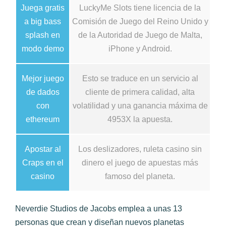
Juega gratis
LuckyMe Slots tiene licencia de la
a big bass
Comisión de Juego del Reino Unido y
splash en
de la Autoridad de Juego de Malta,
modo demo
iPhone y Android.
Mejor juego
Esto se traduce en un servicio al
de dados
cliente de primera calidad, alta
con
volatilidad y una ganancia máxima de
ethereum
4953X la apuesta.
Apostar al
Los deslizadores, ruleta casino sin
Craps en el
dinero el juego de apuestas más
casino
famoso del planeta.
Neverdie Studios de Jacobs emplea a unas 13
personas que crean y diseñan nuevos planetas