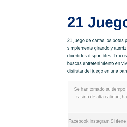
21 Jueg
21 juego de cartas los botes
simplemente girando y aterri
divertidos disponibles. Truco
buscas entretenimiento en vi
disfrutar del juego en una pan
Se han tomado su tiempo 
casino de alta calidad, ha
Facebook Instagram Si tiene