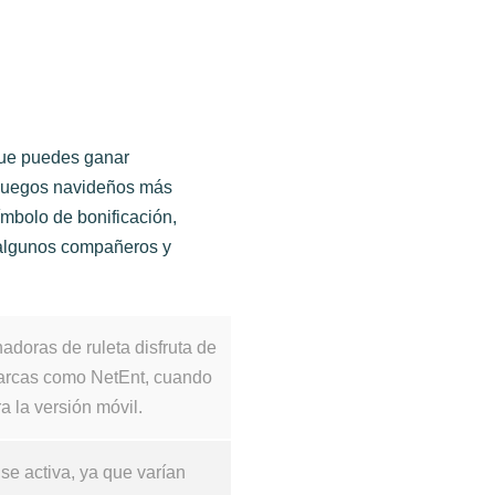
que puedes ganar
 juegos navideños más
ímbolo de bonificación,
n algunos compañeros y
doras de ruleta disfruta de
marcas como NetEnt, cuando
a la versión móvil.
e activa, ya que varían