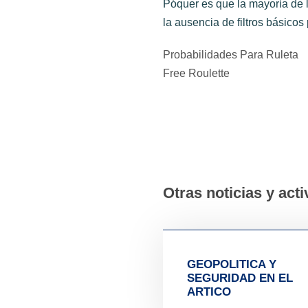
Póquer es que la mayoría de 
la ausencia de filtros básicos
Probabilidades Para Ruleta
Free Roulette
Otras noticias y act
GEOPOLITICA Y
SEGURIDAD EN EL
ARTICO