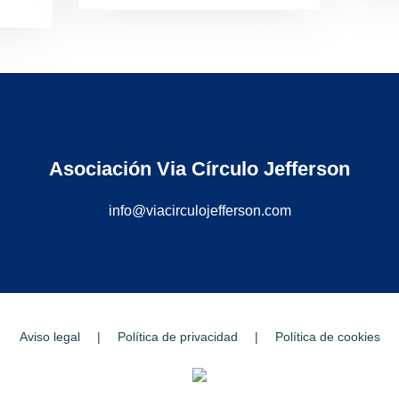
Asociación Via Círculo Jefferson
info@viacirculojefferson.com
Aviso legal
|
Política de privacidad
|
Política de cookies