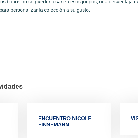
los bonos no se pueden usar en esos juegos, una desventaja ev
 para personalizar la colección a su gusto.
ividades
ENCUENTRO NICOLE
VI
FINNEMANN