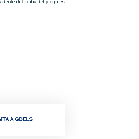
idente del lobby del juego es
SITA A GDELS