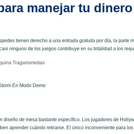
ara manejar tu dinero
pedes tienen derecho a una entrada gratuita por día, la parte
asi ninguno de los juegos contribuye en su totalidad a los requ
aquina Tragamonedas
n Storm En Modo Demo
 diseño de mesa bastante específico. Los jugadores de Holly
eben aprender cuándo retirarse. El único inconveniente para lo