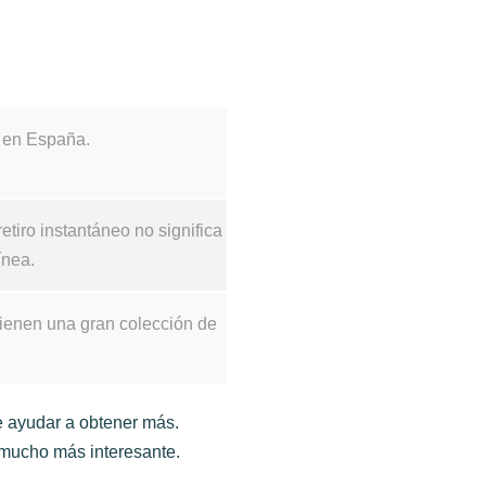
 en España.
etiro instantáneo no significa
ínea.
ienen una gran colección de
de ayudar a obtener más.
 mucho más interesante.