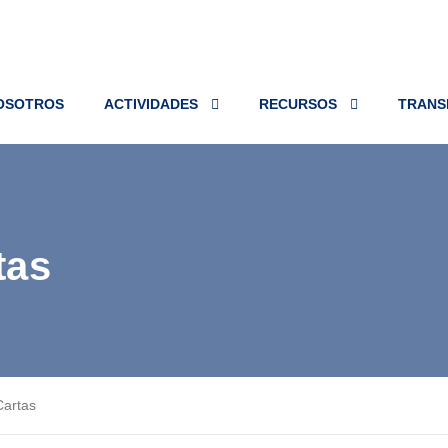
OSOTROS
ACTIVIDADES
RECURSOS
TRANS
tas
Cartas