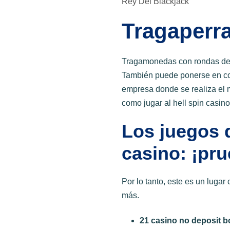
Rey Del Blackjack
Tragaperra
Tragamonedas con rondas de bo
También puede ponerse en conta
empresa donde se realiza el 
como jugar al hell spin casino
Los juegos 
casino: ¡pr
Por lo tanto, este es un luga
más.
21 casino no deposit 