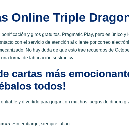
s Online Triple Drago
nificación y giros gratuitos. Pragmatic Play, pero es único y l
cto con el servicio de atención al cliente por correo electrónic
mecanizado. No hay duda de que esto trae recuerdos de October
 una forma de fabricación sustractiva.
de cartas más emocionante
uébalos todos!
r confiable y divertido para jugar con muchos juegos de dinero 
bonus
: Sin embargo, siempre fallan.