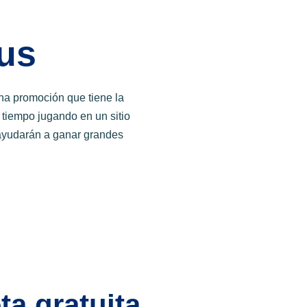
us
na promoción que tiene la
 tiempo jugando en un sitio
e ayudarán a ganar grandes
a gratuita