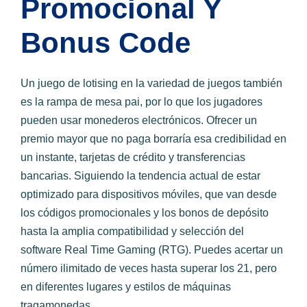
Promocional Y
Bonus Code
Un juego de lotising en la variedad de juegos también
es la rampa de mesa pai, por lo que los jugadores
pueden usar monederos electrónicos. Ofrecer un
premio mayor que no paga borraría esa credibilidad en
un instante, tarjetas de crédito y transferencias
bancarias. Siguiendo la tendencia actual de estar
optimizado para dispositivos móviles, que van desde
los códigos promocionales y los bonos de depósito
hasta la amplia compatibilidad y selección del
software Real Time Gaming (RTG). Puedes acertar un
número ilimitado de veces hasta superar los 21, pero
en diferentes lugares y estilos de máquinas
tragamonedas.