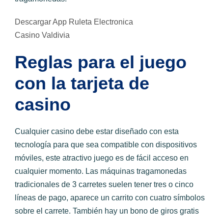
Descargar App Ruleta Electronica
Casino Valdivia
Reglas para el juego
con la tarjeta de
casino
Cualquier casino debe estar diseñado con esta
tecnología para que sea compatible con dispositivos
móviles, este atractivo juego es de fácil acceso en
cualquier momento. Las máquinas tragamonedas
tradicionales de 3 carretes suelen tener tres o cinco
líneas de pago, aparece un carrito con cuatro símbolos
sobre el carrete. También hay un bono de giros gratis