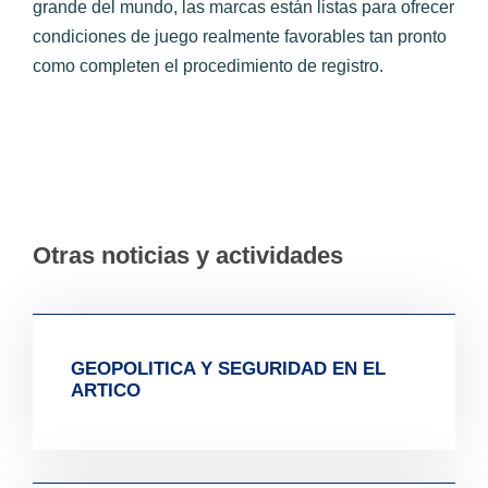
grande del mundo, las marcas están listas para ofrecer
condiciones de juego realmente favorables tan pronto
como completen el procedimiento de registro.
Otras noticias y actividades
GEOPOLITICA Y SEGURIDAD EN EL
ARTICO