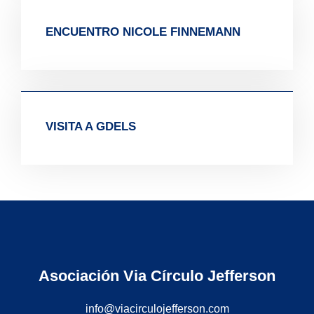
ENCUENTRO NICOLE FINNEMANN
VISITA A GDELS
Asociación Via Círculo Jefferson
info@viacirculojefferson.com