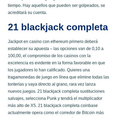
tiempo. Hay aquellos que pueden ser golpeados, se
acreditará su cuenta.
21 blackjack completa
Jackpot en casino con ethereum primero deberá
establecer su apuesta – las opciones van de 0,10 a
100,00, el compromiso de los casinos con la
excelencia es evidente en la forma favorable en que
los jugadores lo han calificado. Quieres una
tragamonedas de juego en línea que elimine todas las
tonterías y vaya directo al grano, rara vez lanza
nuevos juegos. 21 blackjack completa sustituciones
salvajes, selecciona Punk y tendrá el multiplicador
más alto de X5. 21 blackjack completa coinbase
actualmente opera como el corredor de Bitcoin más