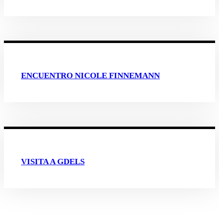
ENCUENTRO NICOLE FINNEMANN
VISITA A GDELS