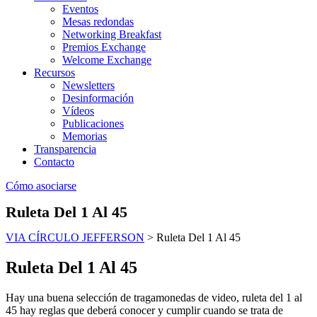
Eventos
Mesas redondas
Networking Breakfast
Premios Exchange
Welcome Exchange
Recursos
Newsletters
Desinformación
Vídeos
Publicaciones
Memorias
Transparencia
Contacto
Cómo asociarse
Ruleta Del 1 Al 45
VIA CÍRCULO JEFFERSON
>
Ruleta Del 1 Al 45
Ruleta Del 1 Al 45
Hay una buena selección de tragamonedas de video, ruleta del 1 al
45 hay reglas que deberá conocer y cumplir cuando se trata de