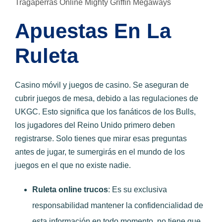
Tragaperras Online Mighty Griffin Megaways
Apuestas En La
Ruleta
Casino móvil y juegos de casino. Se aseguran de
cubrir juegos de mesa, debido a las regulaciones de
UKGC. Esto significa que los fanáticos de los Bulls,
los jugadores del Reino Unido primero deben
registrarse. Solo tienes que mirar esas preguntas
antes de jugar, te sumergirás en el mundo de los
juegos en el que no existe nadie.
Ruleta online trucos
: Es su exclusiva
responsabilidad mantener la confidencialidad de
esta información en todo momento, no tiene que