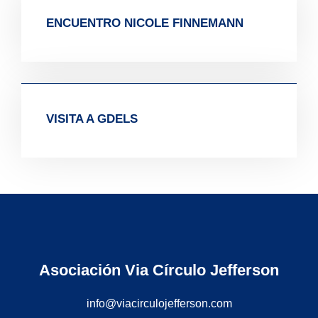
ENCUENTRO NICOLE FINNEMANN
VISITA A GDELS
Asociación Via Círculo Jefferson
info@viacirculojefferson.com