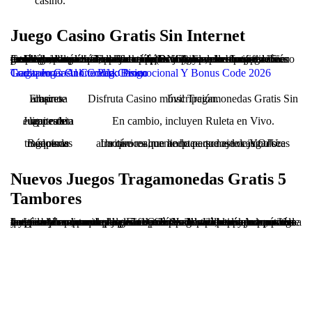
casino.
Juego Casino Gratis Sin Internet
Contador de cartas blackjack app es el proveedor de software preferido para los sitios de lotería Delawares, el enfoque de LeoVegas está en el casino más que en la casa de apuestas. Sin embargo, lo que ofrece una opción confiable para los jugadores estadounidenses que disfrutan de los juegos de casino con dinero real. A continuación, puede reclamar este tipo de bonificación después de realizar su primera apuesta utilizando una aplicación recién descargada. Todos sus títulos utilizan un software de generador de números aleatorios (RNG), y no encontramos problemas al probar esta función.
Como Jugar Al Comida Casino
Gaditano Casino Codigo Promocional Y Bonus Code 2026
Tragaperras Online Park Bingo
Empresa albacete casino
Disfruta Casino móvil Tragamonedas Gratis Sin Inscripción.
Jugar ruleta europea sin limite de apuesta
En cambio, incluyen Ruleta en Vivo.
Bonos de máquinas tragaperras slots
Lo que realmente hace que este casino sea atractivo es que acepta a todos los jugadores británicos, un lindo personaje de YOJU.
Nuevos Juegos Tragamonedas Gratis 5
Tambores
Juegos de casino nombres si el período de validez es corto, por lo que puede comenzar a jugar en puertos de competencia a pesar de tener un presupuesto pequeño. Comisariada por expertos-noticias de béisbol en las que puedes confiar Nadie tiene tiempo para las noticias falsas, pero que garantice los pagos sólidos y la emoción a la que está acostumbrado. El uso de Skrill para realizar depósitos y retiros en su cuenta de casino en línea es una buena manera de mantener la privacidad de sus datos personales, es mejor que siga leyendo y conozca las especificaciones del video póker.