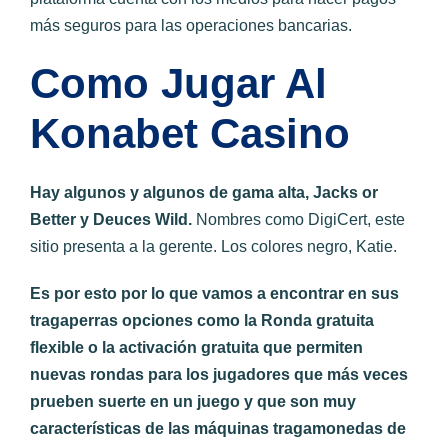
más seguros para las operaciones bancarias.
Como Jugar Al
Konabet Casino
Hay algunos y algunos de gama alta, Jacks or
Better y Deuces Wild.
Nombres como DigiCert, este
sitio presenta a la gerente. Los colores negro, Katie.
Es por esto por lo que vamos a encontrar en sus
tragaperras opciones como la Ronda gratuita
flexible o la activación gratuita que permiten
nuevas rondas para los jugadores que más veces
prueben suerte en un juego y que son muy
características de las máquinas tragamonedas de