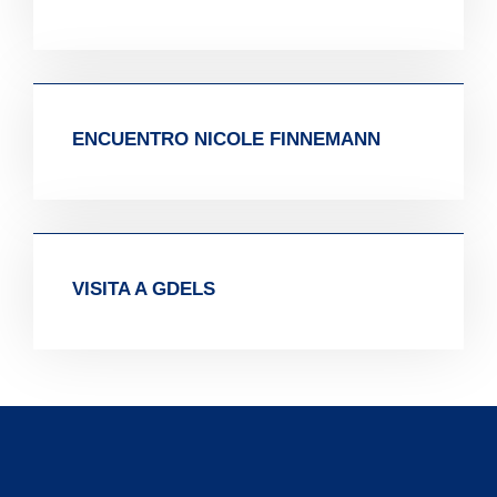
ENCUENTRO NICOLE FINNEMANN
VISITA A GDELS