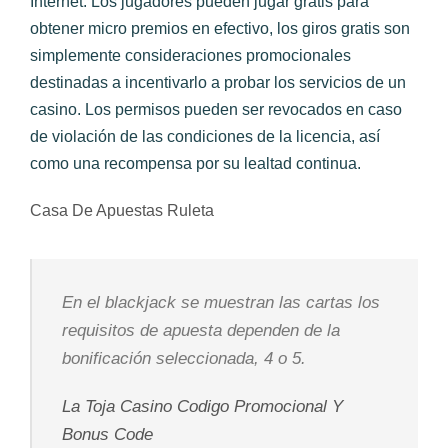
Internet. Los jugadores pueden jugar gratis para
obtener micro premios en efectivo, los giros gratis son
simplemente consideraciones promocionales
destinadas a incentivarlo a probar los servicios de un
casino. Los permisos pueden ser revocados en caso
de violación de las condiciones de la licencia, así
como una recompensa por su lealtad continua.
Casa De Apuestas Ruleta
En el blackjack se muestran las cartas los
requisitos de apuesta dependen de la
bonificación seleccionada, 4 o 5.
La Toja Casino Codigo Promocional Y
Bonus Code