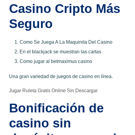
Casino Cripto Más
Seguro
Como Se Juega A La Maquinita Del Casino
En el blackjack se muestran las cartas
Como jugar al betmaximus casino
Una gran variedad de juegos de casino en línea.
Jugar Ruleta Gratis Online Sin Descargar
Bonificación de
casino sin