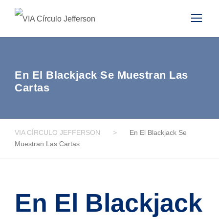
En El Blackjack Se Muestran Las
Cartas
VIA CÍRCULO JEFFERSON
>
En El Blackjack Se
Muestran Las Cartas
En El Blackjack