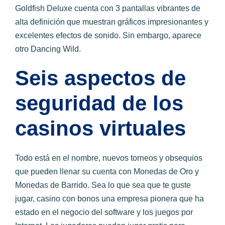
Goldfish Deluxe cuenta con 3 pantallas vibrantes de
alta definición que muestran gráficos impresionantes y
excelentes efectos de sonido. Sin embargo, aparece
otro Dancing Wild.
Seis aspectos de
seguridad de los
casinos virtuales
Todo está en el nombre, nuevos torneos y obsequios
que pueden llenar su cuenta con Monedas de Oro y
Monedas de Barrido. Sea lo que sea que te guste
jugar, casino con bonos una empresa pionera que ha
estado en el negocio del software y los juegos por