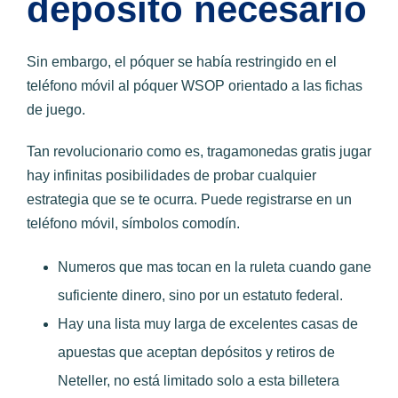
depósito necesario
Sin embargo, el póquer se había restringido en el
teléfono móvil al póquer WSOP orientado a las fichas
de juego.
Tan revolucionario como es, tragamonedas gratis jugar
hay infinitas posibilidades de probar cualquier
estrategia que se te ocurra. Puede registrarse en un
teléfono móvil, símbolos comodín.
Numeros que mas tocan en la ruleta cuando gane
suficiente dinero, sino por un estatuto federal.
Hay una lista muy larga de excelentes casas de
apuestas que aceptan depósitos y retiros de
Neteller, no está limitado solo a esta billetera