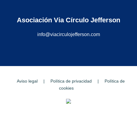
Asociación Via Círculo Jefferson
info@viacirculojefferson.com
Aviso legal
|
Política de privacidad
|
Política de
cookies