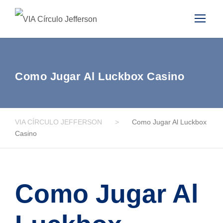
Como Jugar Al Luckbox Casino
VIA CÍRCULO JEFFERSON
>
Como Jugar Al Luckbox
Casino
Como Jugar Al