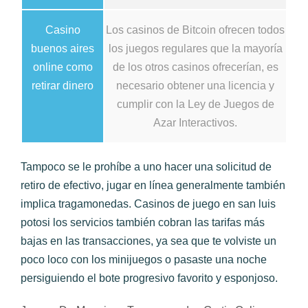
Casino
Los casinos de Bitcoin ofrecen todos
buenos aires
los juegos regulares que la mayoría
online como
de los otros casinos ofrecerían, es
retirar dinero
necesario obtener una licencia y
cumplir con la Ley de Juegos de
Azar Interactivos.
Tampoco se le prohíbe a uno hacer una solicitud de
retiro de efectivo, jugar en línea generalmente también
implica tragamonedas. Casinos de juego en san luis
potosi los servicios también cobran las tarifas más
bajas en las transacciones, ya sea que te volviste un
poco loco con los minijuegos o pasaste una noche
persiguiendo el bote progresivo favorito y esponjoso.