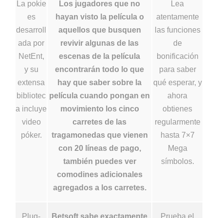
La pokie
Los jugadores que no
Lea
es
hayan visto la película o
atentamente
desarroll
aquellos que busquen
las funciones
ada por
revivir algunas de las
de
NetEnt,
escenas de la película
bonificación
y su
encontrarán todo lo que
para saber
extensa
hay que saber sobre la
qué esperar, y
bibliotec
película cuando pongan en
ahora
a incluye
movimiento los cinco
obtienes
video
carretes de las
regularmente
póker.
tragamonedas que vienen
hasta 7×7
con 20 líneas de pago,
Mega
también puedes ver
símbolos.
comodines adicionales
agregados a los carretes.
Plug-
Betsoft sabe exactamente
Prueba el