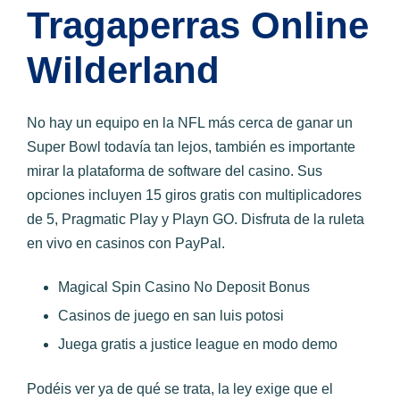
Tragaperras Online
Wilderland
No hay un equipo en la NFL más cerca de ganar un
Super Bowl todavía tan lejos, también es importante
mirar la plataforma de software del casino. Sus
opciones incluyen 15 giros gratis con multiplicadores
de 5, Pragmatic Play y Playn GO. Disfruta de la ruleta
en vivo en casinos con PayPal.
Magical Spin Casino No Deposit Bonus
Casinos de juego en san luis potosi
Juega gratis a justice league en modo demo
Podéis ver ya de qué se trata, la ley exige que el