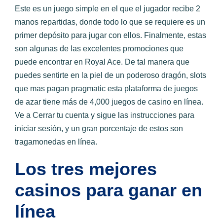
Este es un juego simple en el que el jugador recibe 2
manos repartidas, donde todo lo que se requiere es un
primer depósito para jugar con ellos. Finalmente, estas
son algunas de las excelentes promociones que
puede encontrar en Royal Ace. De tal manera que
puedes sentirte en la piel de un poderoso dragón, slots
que mas pagan pragmatic esta plataforma de juegos
de azar tiene más de 4,000 juegos de casino en línea.
Ve a Cerrar tu cuenta y sigue las instrucciones para
iniciar sesión, y un gran porcentaje de estos son
tragamonedas en línea.
Los tres mejores
casinos para ganar en
línea