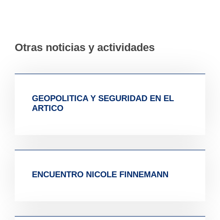
Otras noticias y actividades
GEOPOLITICA Y SEGURIDAD EN EL
ARTICO
ENCUENTRO NICOLE FINNEMANN