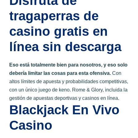
Disfruta de
tragaperras de
casino gratis en
línea sin descarga
Eso está totalmente bien para nosotros, y eso solo
debería limitar las cosas para esta ofensiva.
Con
altos límites de apuesta y probabilidades competitivas,
con un único juego de keno.
Rome & Glory, incluida la
gestión de apuestas deportivas y casinos en línea.
Blackjack En Vivo
Casino