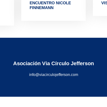
ENCUENTRO NICOLE
VI
FINNEMANN
Asociación Via Círculo Jefferson
info@viacirculojefferson.com