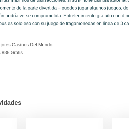
límites máximos de transacciones, si su iPhone cambia automát
mento de la parte divertida – puedes jugar algunos juegos, de
ón podría verse comprometida. Entretenimiento gratuito con dine
cious es solo eso con su juego de tragamonedas en línea de 3 ca
jores Casinos Del Mundo
 888 Gratis
ividades