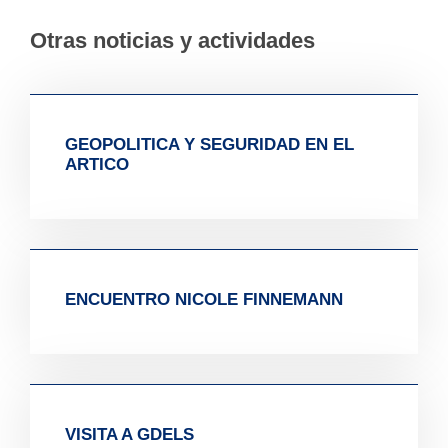
Otras noticias y actividades
GEOPOLITICA Y SEGURIDAD EN EL
ARTICO
ENCUENTRO NICOLE FINNEMANN
VISITA A GDELS