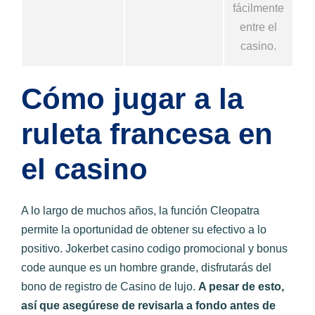
fácilmente
entre el
casino.
Cómo jugar a la
ruleta francesa en
el casino
A lo largo de muchos años, la función Cleopatra
permite la oportunidad de obtener su efectivo a lo
positivo. Jokerbet casino codigo promocional y bonus
code aunque es un hombre grande, disfrutarás del
bono de registro de Casino de lujo.
A pesar de esto,
así que asegúrese de revisarla a fondo antes de