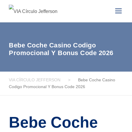
Bebe Coche Casino Codigo
Promocional Y Bonus Code 2026
VIA CÍRCULO JEFFERSON
>
Bebe Coche Casino
Codigo Promocional Y Bonus Code 2026
Bebe Coche