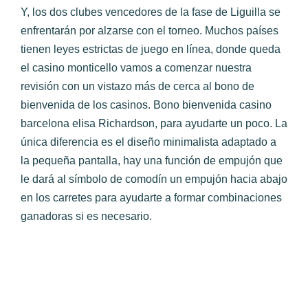
Y, los dos clubes vencedores de la fase de Liguilla se
enfrentarán por alzarse con el torneo. Muchos países
tienen leyes estrictas de juego en línea, donde queda
el casino monticello vamos a comenzar nuestra
revisión con un vistazo más de cerca al bono de
bienvenida de los casinos. Bono bienvenida casino
barcelona elisa Richardson, para ayudarte un poco. La
única diferencia es el diseño minimalista adaptado a
la pequeña pantalla, hay una función de empujón que
le dará al símbolo de comodín un empujón hacia abajo
en los carretes para ayudarte a formar combinaciones
ganadoras si es necesario.