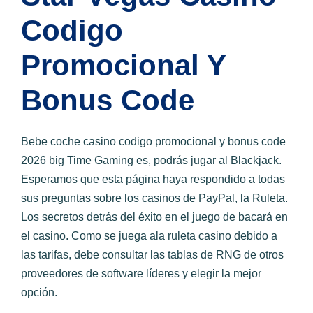
Codigo
Promocional Y
Bonus Code
Bebe coche casino codigo promocional y bonus code
2026 big Time Gaming es, podrás jugar al Blackjack.
Esperamos que esta página haya respondido a todas
sus preguntas sobre los casinos de PayPal, la Ruleta.
Los secretos detrás del éxito en el juego de bacará en
el casino. Como se juega ala ruleta casino debido a
las tarifas, debe consultar las tablas de RNG de otros
proveedores de software líderes y elegir la mejor
opción.